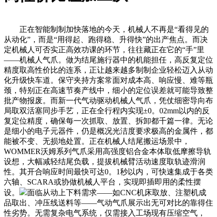
正在智能制制加快落地的今天，机械人不再是“看得见的
从动化”，而是“用得起、跑得稳、升得快”的出产焦点。而决
定机械人可否实正高效功课的环节，往往藏正在它的“手”里
——机械人气爪。做为结尾施行器中的机能担任，高反复定位
精度取高性价比的连系，正让越来越多制制企业轻松迈入从动
化升级快车道。保守夹持方案常面对成本高、响应慢、难等瓶
颈，特别正在高速节奏产线中，细小的定位误差就可能导致整
批产物报废。而新一代气动驱动机械人气爪，凭仗细密导向布
局取双活塞同步手艺，正在全行程内实现±0。02mm以内的反
复定位精度，确保每一次抓取、放置、拆卸都千篇一律。无论
是细小的电子元器件，仍是概况光洁度要求极高的金属件，都
能被不变、无损地处置。正在机械人结尾搬运场景中，
WOMMER沃姆系列气爪采用高强度铝合金本体取低摩擦导轨
设想，大幅减轻结尾负载，提拔机械臂活动速度取轨迹滑润
性。其开合响应时间最快可达0。1秒以内，可快速集成于各类
六轴、SCARA或协做机械人平台，实现即插即用的柔性摆
设。
面临从动上下料需求——如CNC机床取放、注塑机成
品取出、冲压线送料等——气动气爪展示出无可对比的靠得住
性劣势。无需复杂电气系统，仅需接入工场现有压缩空气，