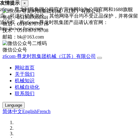
友情提示
×
z6com·尊龙时凯集团公司官方宣传网站为公司官网和1688旗舰
店，可进行销售询价，其他网络平台均不受正品保护，并将保留
售前：0510-87061341
追诉权，购z6com·尊龙时凯集团产品请认准官网：
售后：0510-87076718
http://www.foszy.com
技术：0510-87076708
邮箱：bk@163.com
微信公众号
z6com·尊龙时凯集团机械（江苏）有限公司
网站首页
关于我们
机械知识
机械自动化
联系我们
Language
简体中文
English
French