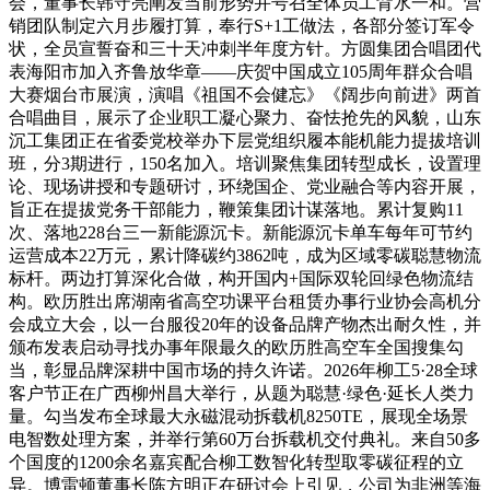
会，董事长韩守亮阐发当前形势并号召全体员工背水一和。营
销团队制定六月步履打算，奉行S+1工做法，各部分签订军令
状，全员宣誓奋和三十天冲刺半年度方针。方圆集团合唱团代
表海阳市加入齐鲁放华章——庆贺中国成立105周年群众合唱
大赛烟台市展演，演唱《祖国不会健忘》《阔步向前进》两首
合唱曲目，展示了企业职工凝心聚力、奋怯抢先的风貌，山东
沉工集团正在省委党校举办下层党组织履本能机能力提拔培训
班，分3期进行，150名加入。培训聚焦集团转型成长，设置理
论、现场讲授和专题研讨，环绕国企、党业融合等内容开展，
旨正在提拔党务干部能力，鞭策集团计谋落地。累计复购11
次、落地228台三一新能源沉卡。新能源沉卡单车每年可节约
运营成本22万元，累计降碳约3862吨，成为区域零碳聪慧物流
标杆。两边打算深化合做，构开国内+国际双轮回绿色物流结
构。欧历胜出席湖南省高空功课平台租赁办事行业协会高机分
会成立大会，以一台服役20年的设备品牌产物杰出耐久性，并
颁布发表启动寻找办事年限最久的欧历胜高空车全国搜集勾
当，彰显品牌深耕中国市场的持久许诺。2026年柳工5·28全球
客户节正在广西柳州昌大举行，从题为聪慧·绿色·延长人类力
量。勾当发布全球最大永磁混动拆载机8250TE，展现全场景
电智数处理方案，并举行第60万台拆载机交付典礼。来自50多
个国度的1200余名嘉宾配合柳工数智化转型取零碳征程的立
异。博雷顿董事长陈方明正在研讨会上引见，公司为非洲等海