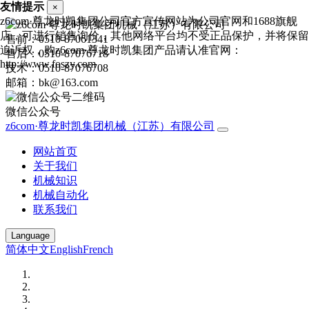
友情提示
×
z6com·尊龙时凯集团公司官方宣传网站为公司官网和1688旗舰
店，可进行销售询价，其他网络平台均不受正品保护，并将保留
售前：0510-87061341
追诉权，购z6com·尊龙时凯集团产品请认准官网：
售后：0510-87076718
http://www.foszy.com
技术：0510-87076708
邮箱：bk@163.com
微信公众号
z6com·尊龙时凯集团机械（江苏）有限公司
网站首页
关于我们
机械知识
机械自动化
联系我们
Language
简体中文
English
French