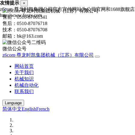
友情提示
×
z6com·尊龙时凯集团公司官方宣传网站为公司官网和1688
http://www.foszy.com
售前：0510-87061341
售后：0510-87076718
技术：0510-87076708
邮箱：bk@163.com
微信公众号
z6com·尊龙时凯集团机械（江苏）有限公司
网站首页
关于我们
机械知识
机械自动化
联系我们
Language
简体中文
English
French