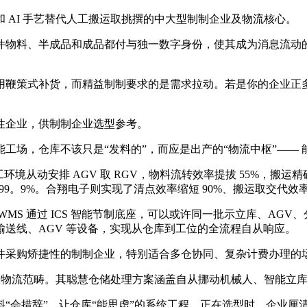
AI 手艺替代人工搬运取挑撰的中大型制制企业及物流核心。
料、半成品和成品都付与独一数字身份，使其成为消息流动的
。
鞭策式补货，而精益制制要求的是需求拉动。若是你的企业正多
企业，供制制企业选型参考。
场，仓库不该只是“发料的”，而应是出产的“物流中枢”—— 
从动安排 AGV 取 RGV，物料流转效率提拔 55%，搬运精确
99。9%。合翔电子则实现了清点效率缩短 90%、搬运取交代效率提
S 通过 ICS 智能节制底座，可以或许同一批示立库、AGV
送线、AGV 等设备，实现从仓库到工位的全流程自从响应。
采购矫捷性的制制企业，特别适合多仓协同、复杂计费办理的
慧物流范畴。其聪慧仓储处理方案涵盖自从挪动机械人、智能立
会措辞”、让仓库“能思虑”的系统工程。正在选型时，企业厘