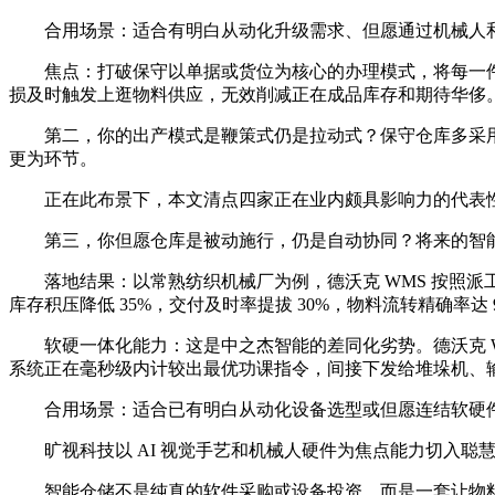
合用场景：适合有明白从动化升级需求、但愿通过机械人和 
焦点：打破保守以单据或货位为核心的办理模式，将每一件物
损及时触发上逛物料供应，无效削减正在成品库存和期待华侈
第二，你的出产模式是鞭策式仍是拉动式？保守仓库多采用
更为环节。
正在此布景下，本文清点四家正在业内颇具影响力的代表性
第三，你但愿仓库是被动施行，仍是自动协同？将来的智能工
落地结果：以常熟纺织机械厂为例，德沃克 WMS 按照派工环境
库存积压降低 35%，交付及时率提拔 30%，物料流转精确率达 
软硬一体化能力：这是中之杰智能的差同化劣势。德沃克 WM
系统正在毫秒级内计较出最优功课指令，间接下发给堆垛机、输
合用场景：适合已有明白从动化设备选型或但愿连结软硬件
旷视科技以 AI 视觉手艺和机械人硬件为焦点能力切入聪
智能仓储不是纯真的软件采购或设备投资，而是一套让物料“