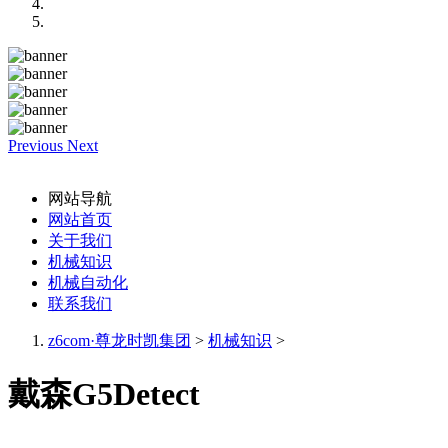
Previous
Next
网站导航
网站首页
关于我们
机械知识
机械自动化
联系我们
z6com·尊龙时凯集团
>
机械知识
>
戴森G5Detect