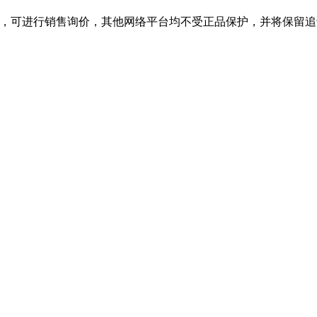
旗舰店，可进行销售询价，其他网络平台均不受正品保护，并将保留追