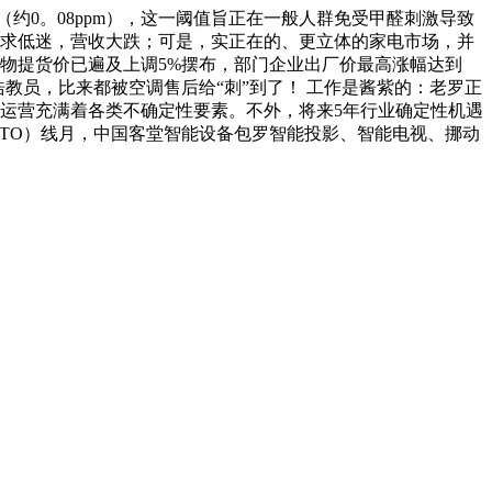
约0。08ppm），这一阈值旨正在一般人群免受甲醛刺激导致
需求低迷，营收大跌；可是，实正在的、更立体的家电市场，并
物提货价已遍及上调5%摆布，部门企业出厂价最高涨幅达到
浩教员，比来都被空调售后给“刺”到了！ 工作是酱紫的：老罗正
运营充满着各类不确定性要素。不外，将来5年行业确定性机遇
NTO）线月，中国客堂智能设备包罗智能投影、智能电视、挪动