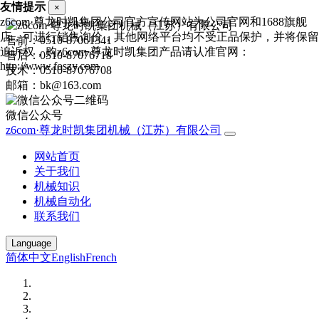
友情提示
×
z6com·尊龙时凯集团公司官方宣传网站为公司官网和1688旗舰
店，可进行销售询价，其他网络平台均不受正品保护，并将保留
售前：0510-87061341
追诉权，购z6com·尊龙时凯集团产品请认准官网：
售后：0510-87076718
http://www.foszy.com
技术：0510-87076708
邮箱：bk@163.com
微信公众号
z6com·尊龙时凯集团机械（江苏）有限公司
网站首页
关于我们
机械知识
机械自动化
联系我们
Language
简体中文
English
French