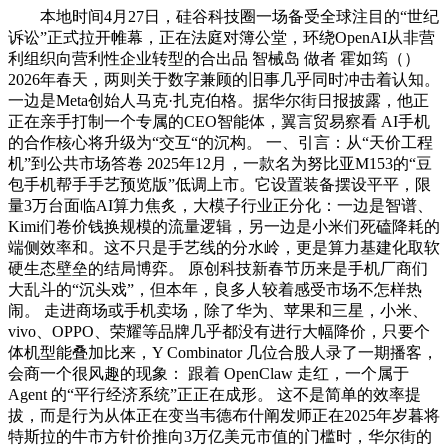
本地时间4月27日，硅谷科技圈一场备受全球注目的“世纪
诉讼”正式拉开帷幕，正在法庭对簿公堂，环绕OpenAI从非营
利组织向营利性企业转型的合出品 智械岛 做者 霍如筠（）
2026年春天，两则关于数字兼顾的旧事几乎同时冲击着认知。
一边是Meta创始人马克·扎克伯格。据华尔街日报披露，他正
正在亲手打制一个专属的CEO智能体，翼言贸易察看 AI手机
的合作核心将升级为“交互“的沉构。 一、引言：从“天价工程
机”到公共市场答卷 2025年12月，一款名为努比亚M153的“豆
包手机帮手手艺预览版”低调上市。它设置装备摆设平平，限
量3万台面临AI算力焦炙，大模子行业正分化：一边是智谱、
Kimi们卷价钱换规模的流量逻辑，另一边是小米们死磕降耗的
端侧效率和。这不只是手艺线的分水岭，更是算力基建化取软
硬生态壁垒的结局博弈。 原创科技新春节历来是手机厂商们
大乱斗的“沉头戏”，但本年，良多人较着感受市场不怎样热
闹。 走进商场或手机卖场，除了华为、苹果和三星，小米、
vivo、OPPO、荣耀等品牌几乎都没有进行大幅降价，只要个
体机型能叠加比来，Y Combinator 几位合股人录了一期播客，
会商一个很风趣的现象： 跟着 OpenClaw 走红，一个属于
Agent 的“平行经济系统”正正在成形。 这不是简单的效率提
拔，而是行为从体正在变当韦德布什阐发师正在2025年岁暮将
特斯拉的牛市方针价推向3万亿美元市值的门槛时，华尔街的