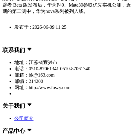
辟者 Beta 版发布后，华为P40、Mate30参取优先实机公测，近
期的第二测中，华为nova系列被列入线。
发布于 : 2026-06-09 11:25
联系我们
地址：江苏省宜兴市
电话：0510-87061341 0510-87061340
邮箱：bk@163.com
邮编：214200
网址：http://www.foszy.com
关于我们
公司简介
产品中心