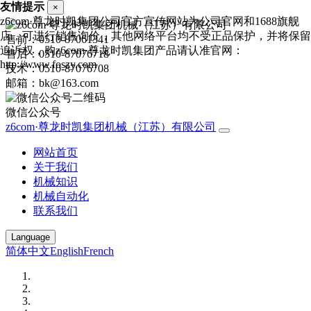
友情提示
×
z6com·尊龙时凯集团公司官方宣传网站为公司官网和1688旗舰
店，可进行销售询价，其他网络平台均不受正品保护，并将保留
售前：0510-87061341
追诉权，购z6com·尊龙时凯集团产品请认准官网：
售后：0510-87076718
http://www.foszy.com
技术：0510-87076708
邮箱：bk@163.com
微信公众号
z6com·尊龙时凯集团机械（江苏）有限公司
网站首页
关于我们
机械知识
机械自动化
联系我们
Language
简体中文
English
French