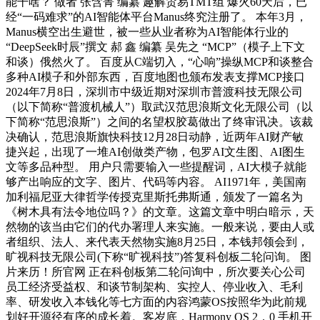
能干啥？ 做者 张含菁 编纂 趣解贸易TMT组 爆火60天后，已
经“一码难求”的AI智能体平台Manus终究注册了。 本年3月，
Manus横空出生避世，被一些从业者称为AI智能体行业的
“DeepSeek时辰”撰文 郝 鑫 编纂 吴先之 “MCP”（模子上下文
和谈）俄然火了。 百度从C端切入，“心响”操纵MCP和谈整合
多种AI模子和外部东西，百度地图也颁布发表支撑MCP接口
2024年7月8日，深圳市中级近期对深圳市普渡科技无限公司
（以下简称“普渡机械人”）取武汉范思浪斯文化无限公司（以
下简称“范思浪斯”）之间的名望权胶葛做出了终审讯决。该裁
决确认，范思浪斯旗快科技12月28日动静，近两年AI财产敏
捷兴起，出现了一堆AI创做类产物，包罗AI文生图、AI图生
文等多品种型。 用户只需要输入一些提醒词，AI大模子就能
够产出响应的文字、图片、代码等内容。 AI1971年，美国南
加利福尼亚大律哲学传授克里斯托弗斯通，颁发了一篇名为
《树木具有法令地位吗？》的文章。这篇文章中明白暗示，天
然物的该当由它们的代办署理人来实施。一般来说，要由人或
者组织、法人、来代表天然物实施8月25日，本钱邦领会到，
旷视科技无限公司(下称“旷视科技”)答复科创板二轮问询。 图
片来历！所官网 正在科创板第二轮问询中，所次要关心公司
员工经济受益权、和谈节制架构、实控人、停业收入、毛利
率、研发收入本钱化等七方面的内容鸿蒙OS按照华为此前规
划好开源径有序的成长着。客岁底，Harmony OS 2．0 手机开