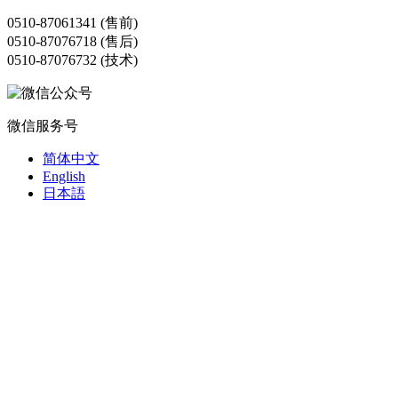
0510-87061341 (售前)
0510-87076718 (售后)
0510-87076732 (技术)
微信服务号
简体中文
English
日本語