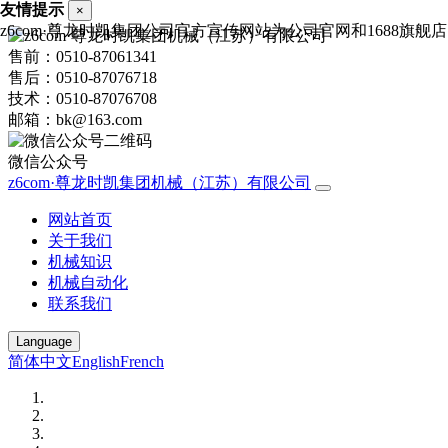
友情提示
×
z6com·尊龙时凯集团公司官方宣传网站为公司官网和1688旗舰店，
售前：0510-87061341
售后：0510-87076718
技术：0510-87076708
邮箱：bk@163.com
微信公众号
z6com·尊龙时凯集团机械（江苏）有限公司
网站首页
关于我们
机械知识
机械自动化
联系我们
Language
简体中文
English
French