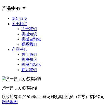
产品中心
网站首页
关于我们
关于我们
机械知识
机械自动化
联系我们
产品中心
关于我们
机械知识
机械自动化
联系我们
扫一扫，浏览移动端
版权所有 © 2020 z6com·尊龙时凯集团机械（江苏）有限公司
网站地图