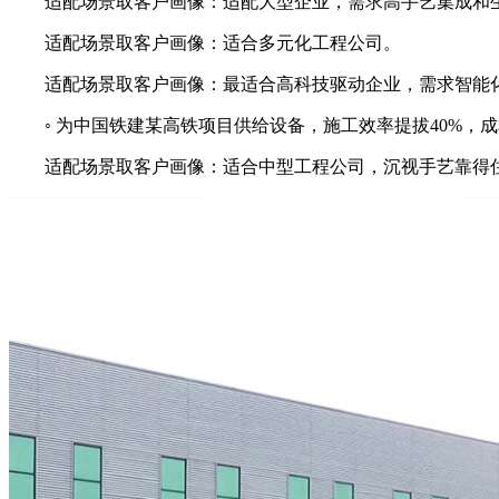
适配场景取客户画像：适配大型企业，需求高手艺集成和生
适配场景取客户画像：适合多元化工程公司。
适配场景取客户画像：最适合高科技驱动企业，需求智能化
◦ 为中国铁建某高铁项目供给设备，施工效率提拔40%，成本降
适配场景取客户画像：适合中型工程公司，沉视手艺靠得住