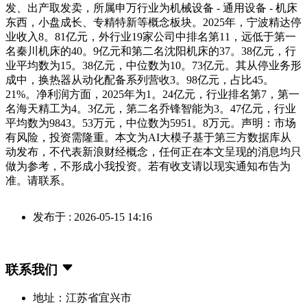
发、出产取发卖，所属申万行业为机械设备 - 通用设备 - 机床
东西，小盘成长、专精特新等概念板块。2025年，宁波精达停
业收入8。81亿元，外行业19家公司中排名第11，远低于第一
名秦川机床的40。9亿元和第二名沈阳机床的37。38亿元，行
业平均数为15。38亿元，中位数为10。73亿元。其从停业务形
成中，换热器从动化配备系列营收3。98亿元，占比45。
21%。净利润方面，2025年为1。24亿元，行业排名第7，第一
名海天精工为4。3亿元，第二名乔锋智能为3。47亿元，行业
平均数为9843。53万元，中位数为5951。8万元。声明：市场
有风险，投资需隆重。本文为AI大模子基于第三方数据库从
动发布，不代表新浪财经概念，任何正在本文呈现的消息均只
做为参考，不形成小我投资。若有收支请以现实通知布告为
准。请联系。
发布于 : 2026-05-15 14:16
联系我们
地址：江苏省宜兴市