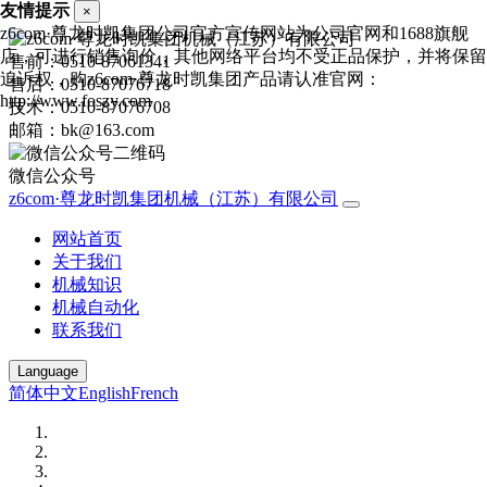
友情提示
×
z6com·尊龙时凯集团公司官方宣传网站为公司官网和1688旗舰
店，可进行销售询价，其他网络平台均不受正品保护，并将保留
售前：0510-87061341
追诉权，购z6com·尊龙时凯集团产品请认准官网：
售后：0510-87076718
http://www.foszy.com
技术：0510-87076708
邮箱：bk@163.com
微信公众号
z6com·尊龙时凯集团机械（江苏）有限公司
网站首页
关于我们
机械知识
机械自动化
联系我们
Language
简体中文
English
French