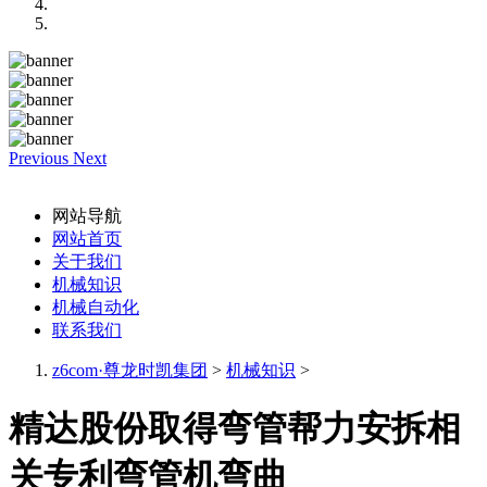
Previous
Next
网站导航
网站首页
关于我们
机械知识
机械自动化
联系我们
z6com·尊龙时凯集团
>
机械知识
>
精达股份取得弯管帮力安拆相
关专利弯管机弯曲