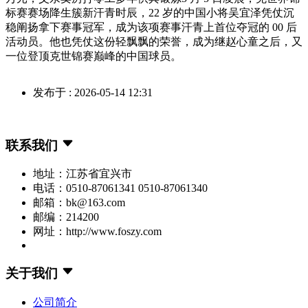
标赛赛场降生簇新汗青时辰，22 岁的中国小将吴宜泽凭仗沉
稳阐扬拿下赛事冠军，成为该项赛事汗青上首位夺冠的 00 后
活动员。他也凭仗这份轻飘飘的荣誉，成为继赵心童之后，又
一位登顶克世锦赛巅峰的中国球员。
发布于 : 2026-05-14 12:31
联系我们
地址：江苏省宜兴市
电话：0510-87061341 0510-87061340
邮箱：bk@163.com
邮编：214200
网址：http://www.foszy.com
关于我们
公司简介