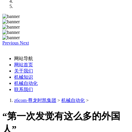
Previous
Next
网站导航
网站首页
关于我们
机械知识
机械自动化
联系我们
z6com·尊龙时凯集团
>
机械自动化
>
“第一次发觉有这么多的外国
人”