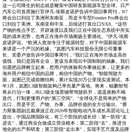
这一公司降生的初志就是鞭策中国研发新能源车型全球。日产
汽车公司首席施行官伊凡·埃斯皮诺萨告诉中国旧事周刊，N7
将会出口到拉丁美洲和东南亚，而皮卡车型Frontier Pro将会出
口到拉丁美洲、东南亚和中东，后续还打算出口NX8。“这些
产物的焦点手艺、开辟速度以及我们正在中国生态系统中所实
现的成本劣势，也将正在海外市场阐扬主要感化。”伊凡·埃斯
皮诺萨说。“欧洲人愈加专注于能源转型，对于中国新能源车
来讲是一个严沉的机缘。”岚图汽车科技股份无限公司董事
长、党委卢放告诉中国旧事周刊，“我们正在海外市场走高价
值线，我们是国有企业，更该当表现出中国制制的抽象。我们
但愿把品牌树立起来，把用户的体验和办事做起来，让更多的
海外用户相信中国的品牌，相信中国的产物。”智能驾驶方
面，岚图已完成前瞻结构，累计实现20万公里现实道测试。本
年3月，岚图L3级智能架构已率先量产落地。将来，鲲鹏智驾
将从行泊一体，向L3级全场景辅帮驾驶跃升，逍遥座舱不竭
迭代，打制更懂用户的“第三空间”。“全球化不是简单的产物
出口，而是手艺、产物、办事、品牌价值的全方位输出。”赛
力斯集团副总裁康波正在2026年智能电动汽车成长高层论坛上
提出，中国品牌国际化，有三个阶段的成长径：第一阶段“走
进去”，通过商业合做成立营业根本；第二阶段“去”，推进当
地化的出产和研发；第三阶段“走出来”，实现手艺尺度及品牌