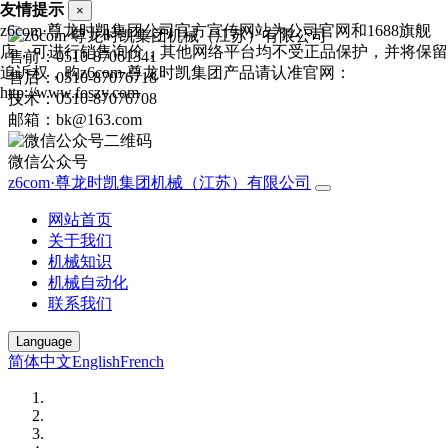
友情提示
×
z6com·尊龙时凯集团公司官方宣传网站为公司官网和1688旗舰
店，可进行销售询价，其他网络平台均不受正品保护，并将保留
售前：0510-87061341
追诉权，购z6com·尊龙时凯集团产品请认准官网：
售后：0510-87076718
http://www.foszy.com
技术：0510-87076708
邮箱：bk@163.com
微信公众号
z6com·尊龙时凯集团机械（江苏）有限公司
网站首页
关于我们
机械知识
机械自动化
联系我们
Language
简体中文
English
French