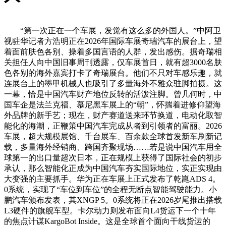
“第一次正在一个车展，发觉有这么多的外国人。”中阿卫
视驻华记者方浩明正在2026年国际车展奇瑞汽车的展台上，望
着面前肤色各别、操着多国言语的人群，发出感伤。据奇瑞相
关担任人向中国旧事周刊透露，仅车展首日，就有超3000名肤
色各别的海外嘉宾打卡了奇瑞展台。他们不只对车感乐趣，就
连展台上的墨甲机械人也吸引了多量海外不雅众驻脚拍摄。这
一幕，恰是中国汽车财产地位反转的活泼注脚。曾几何时，中
国车企是法兰克福、慕尼黑车展上的“朝”，怀揣着进修仰望海
外品牌的新手艺；现在，财产赛道送来环节换道，电动化取智
能化的海潮，正鞭策中国汽车完成从者到引领者的富丽。2026
车展，超大规模展馆、千台展车、百余款全球首发新车刷新记
载，多量海外经销商、跨国齐聚现场……若是说中国汽车用全
球第一的出口量超次日本，正在规模上获得了国际社会的初步
承认，那么智能化正成为中国汽车夯实国际地位，实正实现由
大变强的主要抓手。华为正在车展上正式发布了乾崑ADS 4。
0系统，实现了“车位到车位”的全程无断点智能驾驶能力。小
鹏汽车颁布发表，其XNGP 5。0系统将正在2026岁尾推出搭载
L3硬件的旗舰车型。卡尔动力则发布面向L4货运下一个十年
的焦点计谋KargoBot Inside。这是全球首个面向干线货运的