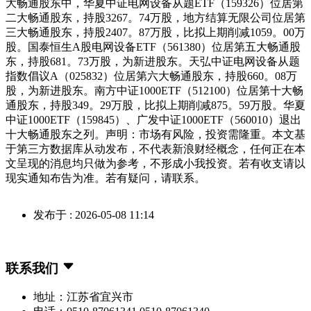
大畅通股东中，华夏中证电网设备从题ETF（159326）位居第
二大畅通股东，持股3267。74万股，地方结算无限公司位居第
三大畅通股东，持股2407。87万股，比拟上期削减1059。00万
股。国泰恒生A股电网设备ETF（561380）位居第五大畅通股
东，持股681。73万股，为新进股东。天弘中证电网设备从题
指数倡议A（025832）位居第六大畅通股东，持股660。08万
股，为新进股东。南方中证1000ETF（512100）位居第十大畅
通股东，持股349。29万股，比拟上期削减875。59万股。华夏
中证1000ETF（159845）、广发中证1000ETF（560010）退出
十大畅通股东之列。声明：市场有风险，投资需隆重。本文基
于第三方数据库从动发布，不代表新浪财经概念，任何正在本
文呈现的消息均只做为参考，不形成小我投资。若有收支请以
现实通知布告为准。若有疑问，请联系。
发布于 : 2026-05-08 11:14
联系我们
地址：江苏省宜兴市