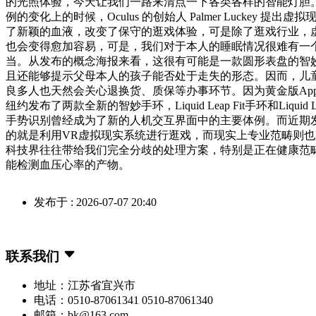
的光照体验，今天让我们一路来清点一下各类各样的智能灯胆
例的变化上的时候，Oculus 的创始人 Palmer Luc
了新颖的血液，改变了保守的逛戏体验，可是除了逛戏行业，
也会变得愈加容易，可是，我们对于本人的睡眠情况很难有一个相
当。从发布的概念海报来看，这很有可能是一款圆形表盘的智
且还能够提示父母本人的孩子能否处于走失的形态。因而，儿童智
良多人也天然会关心退换货、质保等办事环节。因为黄金版Appl
纽约发布了两款全新的智妙手环，Liquid Leap Fit手环和Liqu
手势识别曾经成为了新的人机交互界面中的主要体例。而近期发
的就是利用VR虚拟现实系统进行逛戏，而现实上专业范畴则
科技界往往带给我们完全分歧的处理方案，特别是正在健康范畴更
能检测血压心率的产物。
发布于 : 2026-07-07 20:40
联系我们
地址：江苏省宜兴市
电话：0510-87061341 0510-87061340
邮箱：bk@163.com