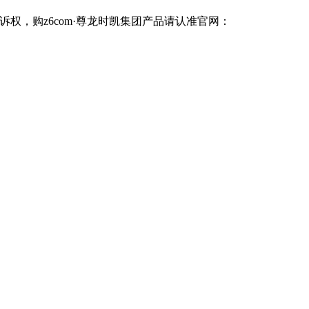
诉权，购z6com·尊龙时凯集团产品请认准官网：