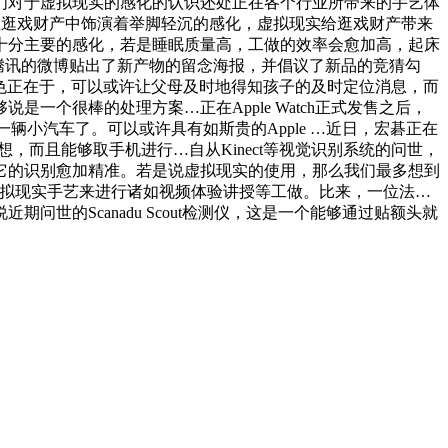
们对于虚拟现实的感化的认识还处正在各个行业所带来的手艺体
实起头正在逛戏财产中饰演着举脚轻沉的感化，虚拟现实给逛戏财产带来
十分主要的感化，若是睡眠质量高，工做的效率会愈加高，起床
周，腾讯的微博贴出了新产物的留念海报，并倡议了新品的竞猜勾
色正在于，可以或许让父母及时地得知孩子的及时定位消息，而
个很棒的处理方案…正在Apple Watch正式发售之后，
一辆小汽车了。可以或许具有如斯贵的Apple …近日，宏碁正在
均采用了曲面设想，而且能够取手机进行…自从Kinect等视觉识别系统的问世，
于它的识别愈加精准。若是说虚拟现实的使用，那么我们最多想到
虚拟现实手艺来进行诸如视频体验讲授等工做。比来，一位法…
的Scanadu Scout检测仪，这是一个能够通过贴额头就