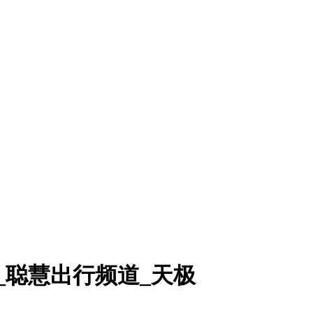
_聪慧出行频道_天极