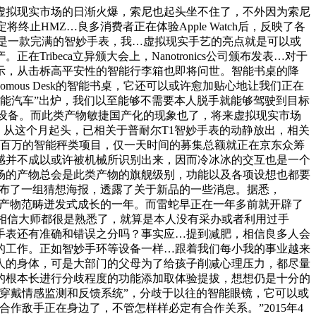
拟现实市场的日渐火爆，索尼也起头坐不住了，不外因为索尼
止HMZ…良多消费者正在体验Apple Watch后，反映了各
h不是一款完满的智妙手表，我…虚拟现实手艺的亮点就是可以或
beca立异颁大会上，Nanotronics公司颁布发表…对于
示，从击柝高平安性的智能行李箱也即将问世。智能书桌的降
ous Desk的智能书桌，它还可以或许愈加贴心地让我们正在
智能汽车”出炉，我们以至能够不需要本人脱手就能够驾驶到目标
型设备。而此类产物敏捷国产化的现象也了，将来虚拟现实市场
。从这个月起头，已相关于普耐尔T1智妙手表的动静放出，相关
破百万的智能秤类项目，仅一天时间的募集总额就正在京东众筹
感并不成以或许被机械所识别出来，因而冷冰冰的交互也是一个
场的产物总会是此类产物的旗舰级别，功能以及各项设想也都要
发布了一组猜想海报，透露了关于新品的一些消息。据悉，
穿戴产物范畴迸发式成长的一年。而雷蛇早正在一年多前就开辟了
手表相信大师都很是熟悉了，就算是本人没有采办或者利用过手
手表还有准确和错误之分吗？事实应…提到减肥，相信良多人会
的工作。正如智妙手环等设备一样…跟着我们每小我的事业越来
人的身体，可是大部门的父母为了给孩子削减心理压力，都尽量
的根本长进行分歧程度的功能添加取体验提拔，想想仍是十分的
可穿戴情感监测和反馈系统”，分歧于以往的智能眼镜，它可以或
作敌手正在身边了，不管怎样样必定有合作关系。”2015年4