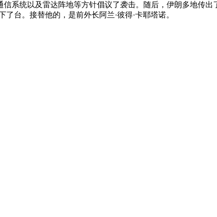
信系统以及雷达阵地等方针倡议了袭击。随后，伊朗多地传出了爆
赶下了台。接替他的，是前外长阿兰·彼得·卡耶塔诺。