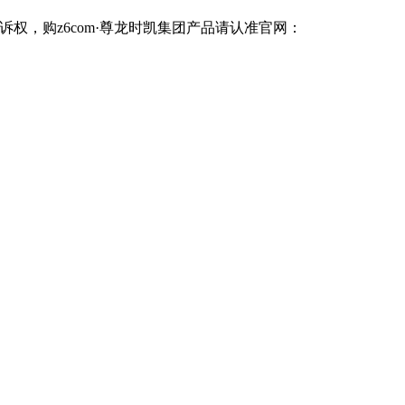
诉权，购z6com·尊龙时凯集团产品请认准官网：