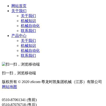
网站首页
关于我们
关于我们
机械知识
机械自动化
联系我们
产品中心
关于我们
机械知识
机械自动化
联系我们
扫一扫，浏览移动端
版权所有 © 2020 z6com·尊龙时凯集团机械（江苏）有限公司
网站地图
0510-87061341 (售前)
0510-87076718 (售后)