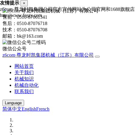
友情提示
×
z6com·尊龙时凯集团公司官方宣传网站为公司官网和1688
http://www.foszy.com
售前：0510-87061341
售后：0510-87076718
技术：0510-87076708
邮箱：bk@163.com
微信公众号
z6com·尊龙时凯集团机械（江苏）有限公司
网站首页
关于我们
机械知识
机械自动化
联系我们
Language
简体中文
English
French