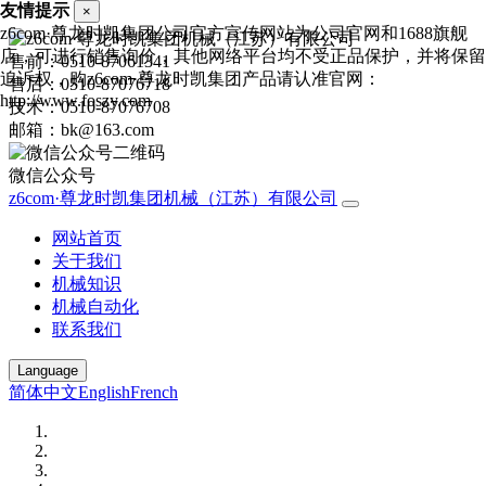
友情提示
×
z6com·尊龙时凯集团公司官方宣传网站为公司官网和1688旗舰
店，可进行销售询价，其他网络平台均不受正品保护，并将保留
售前：0510-87061341
追诉权，购z6com·尊龙时凯集团产品请认准官网：
售后：0510-87076718
http://www.foszy.com
技术：0510-87076708
邮箱：bk@163.com
微信公众号
z6com·尊龙时凯集团机械（江苏）有限公司
网站首页
关于我们
机械知识
机械自动化
联系我们
Language
简体中文
English
French