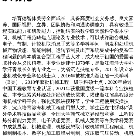
培育德智体美劳全面成长，具备高度社会义务感、良文素
养、国际视野、立异、团队协做和沟通协调能力，具有较强工
程实践能力和研发能力，控制结实的数学取天然科学根本学
问、机械工程范畴焦点理论及专业技术，可以或许融合机械、
电子、节制、计较机取消息手艺等多学科学问，阐发和处理机
械产物设想、智能制制、运转节制及出产系统集成中的复杂工
程问题的高本质复合型工程手艺人才，成为忠于祖国的爱国者
取社会从义扶植者。本专业始建于1978年，是浙江海洋大学办
学汗青最长久的专业之一，为省沉点扶植专业。2011年设立农
业机械化专业学位硕士点，2016年被核准为浙江省一流学科
（B类），2018年获批机械工程一级学科硕士点，2020年通过
中国工程教育专业认证，2021年获批国度级一流本科专业扶植
点。本专业紧紧环绕处所经济成长需求，搭建浙江省高程度涉
海机械学科平台，强化实践讲授环节，学生工程使用实操技
术，沉点培育涉海机械工程使用型人才。学生正在“挑和杯”课
外学术科技做品竞赛、全国大学朝气械立异设想竞赛、工程锻
炼分析能力竞赛、电子设想竞赛、机械人竞赛等各类学科竞赛
中成就显著。机械道理、机械设想取计较机辅帮工程阐发、机
械制制根本、数字化加工取增材制制、液压取气压传动、机电