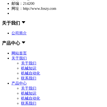
邮编：214200
网址：http://www.foszy.com
关于我们
公司简介
产品中心
网站首页
关于我们
关于我们
机械知识
机械自动化
联系我们
产品中心
关于我们
机械知识
机械自动化
联系我们