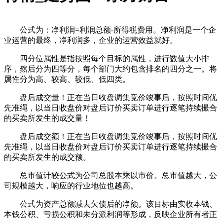
公式为：净利润=利润总额-所得税费用。净利润是一个企
业运营的最终，净利润多，企业的运营效益就好。
四分位属性是指按照每个目标的属性，进行数值大小排
序，然后分为四等分，每个部门大约包含排名的四分之一。将
属性分为高、较高、较低、低四类。
盘后成交量！正在当日收盘调集竞价竣事后，按照时间优
先准绳，以当日收盘价对盘后订价买卖订单进行逐笔持续撮合
的买卖所发生的成交量！
盘后成交额！正在当日收盘调集竞价竣事后，按照时间优
先准绳，以当日收盘价对盘后订价买卖订单进行逐笔持续撮合
的买卖所发生的成交额。
总市值计较公式为公司总股本乘以市价。总市值越大，公
司规模越大，响应的行业地位也越高。
公式为资产总额减去欠债后的净额。该目标由实收本钱、
本钱公积、亏损公积和未分派利润等形成，反映企业所有者正