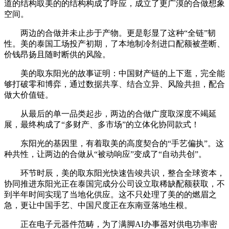
道的结构取美的的结构构成了呼应，成立了更广漠的合做想象
空间。
两边的合做并未止步于产物。更是彰显了这种“全链”韧
性。美的泰国工场投产初期，了本地制冷剂进口配额被垄断、
价钱昂扬且随时断供的风险。
美的取东阳光的故事证明：中国财产链的上下逛，完全能
够打破零和博弈，通过数据共享、结合立异、风险共担，配合
做大价值链。
从最后的单一品类起步，两边的合做广度取深度不竭延
展，最终构成了“多财产、多市场”的立体化协同款式！
东阳光的基因里，有着取美的高度契合的“手艺偏执”。这
种共性，让两边的合做从“被动响应”变成了“自动共创”。
环节时辰，美的取东阳光快速告竣共识，整合全球资本，
协同推进东阳光正在泰国完成分公司设立取稀缺配额获取，不
到半年时间实现了当地化供应。这不只处理了美的的燃眉之
急，更让中国手艺、中国尺度正在东南亚落地生根。
正在电子元器件范畴，为了满脚AI办事器对供电功率密