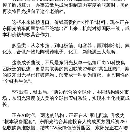
模子掀起算力，办事器散热成为限制算力密度的瓶颈时，美的
再次将目光投向了这个老拍档。
这些本来依赖进口、价钱高贵的“卡脖子”材料，现在正在
东阳光的车间里络绎不绝地出产出来，机能对标国际一线，成
本和价钱却极具合作力。
多品类：从亲水箔，到电极箔、电容器，再到制冷剂、氟
化液，合做产物矩阵横跨电子、化工、新能源三大范畴。
这条成长曲线，不只是东阳光从单一铝箔厂向AI科技集
团跃迁的轨迹，更是其取美的集团联袂27年的“共生图谱”。美
的取东阳光早已打破鸿沟，演变成一种更为慎密、更具韧性的
“全链共生体”。
“不出海，就出局。”两边配合的全球化，协同结构海外市
场，东阳光深度嵌入美的全球供应链系统，实现本土化共赢成
长。
正在AI时代，两边的结构，正正在从“家电配套”升级为
“根本设备配套”。东阳光结合其他投资人构成买方团斥资280
亿收购秦淮数据，结构GW级绿色智算园区。东阳光正在AI赛