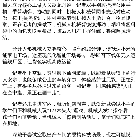
械人立异核心工做人员胡龙丹说。记者双手别离操控公用手
柄，手臂动弹、挪动的同时，机械人机械臂同步完成对应动
做；按下操控按钮，即可精准节制机械人手指开合、物品抓
取。正在记者的操做下，机械人机械臂慢慢挪动，精准将塑料
袋中的面包夹取至餐盘，随后又用左手握住碗，将碗擦拭清
洁。
分开人形机械人立异核心，驱车约20分钟，便抵达小米智
能家电工场。这座现代化智能工场每6。5秒即可下线条无人运
输线厂区，让货色实现高效运输。
记者坐上空轨，透过脚下通明玻璃，既能看见绿道上的行
人安步，也能俯瞰公上的车辆穿越，体验感并世无双。正在列
车上，有很多从外埠过来的旅客，和记者一同感触感染“人正
在空中逛、景正在画中走”。
记者还未走进室内，就听到嬉闹声，武汉新城尝试小学的
学生们正和机械人玩“123木头人”逛戏。机械人发出指令后，
孩子们向前奔驰，当机械人手臂遏制活动后，孩子们就“定”正
在原地。
深藏于尝试室取出产车间的硬核科技场景，现在可触摸、