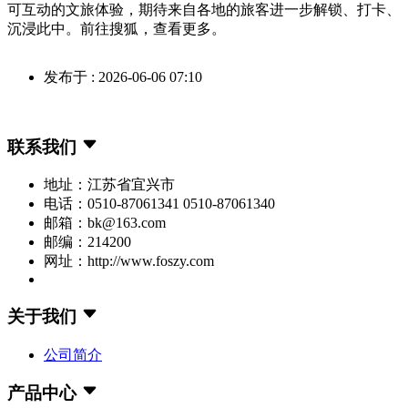
可互动的文旅体验，期待来自各地的旅客进一步解锁、打卡、
沉浸此中。前往搜狐，查看更多。
发布于 : 2026-06-06 07:10
联系我们
地址：江苏省宜兴市
电话：0510-87061341 0510-87061340
邮箱：bk@163.com
邮编：214200
网址：http://www.foszy.com
关于我们
公司简介
产品中心