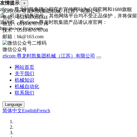
友情提示
×
z6com·尊龙时凯集团公司官方宣传网站为公司官网和1688旗舰
店，可进行销售询价，其他网络平台均不受正品保护，并将保留
售前：0510-87061341
追诉权，购z6com·尊龙时凯集团产品请认准官网：
售后：0510-87076718
http://www.foszy.com
技术：0510-87076708
邮箱：bk@163.com
微信公众号
z6com·尊龙时凯集团机械（江苏）有限公司
网站首页
关于我们
机械知识
机械自动化
联系我们
Language
简体中文
English
French