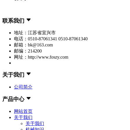
联系我们
地址：江苏省宜兴市
电话：0510-87061341 0510-87061340
邮箱：bk@163.com
邮编：214200
网址：http://www.foszy.com
关于我们
公司简介
产品中心
网站首页
关于我们
关于我们
机械知识