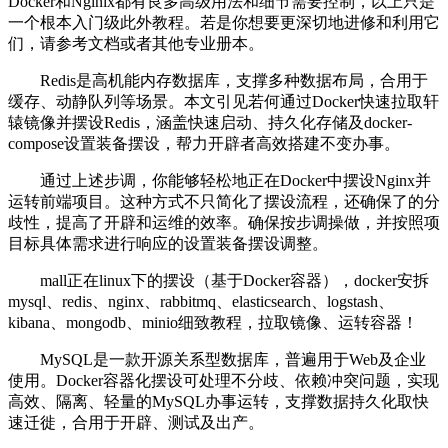
Docker和Nginix都有良多高级用法和细节需要控制，以上只是
一个根本入门级此外教程。若是你想要更深切地进修和利用它
们，请参考文档或者其他专业册本。
Redis是高机能内存数据库，支撑多种数据布局，合用于
缓存、动静队列等场景。本文引见若何通过Docker快速拉取轩
辕镜像并摆设Redis，涵盖快速启动、持久化存储及docker-
compose设置装备摆设，帮力开辟者高效搭建不变办事。
通过上述步调，你能够轻松地正在Docker中摆设Nginx并
运转前端项目。这种方式不只简化了摆设流程，还确保了的分
歧性，提高了开辟和运维的效率。确保按步调操做，并按照项
目标具体需求进行响应的设置装备摆设调整。
mall正在linux下的摆设（基于Docker容器），docker安拆
mysql、redis、nginx、rabbitmq、elasticsearch、logstash、
kibana、mongodb、minio细致教程，拉取镜像、运转容器！
MySQL是一款开源关系型数据库，普遍用于Web及企业
使用。Docker容器化摆设可处理不分歧、依赖冲突问题，实现
高效、隔离、轻量的MySQL办事运转，支撑数据持久化取快
速迁徙，合用于开辟、测试及出产。