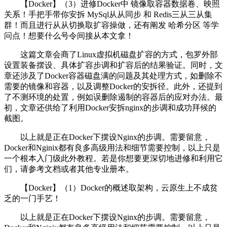
【Docker】（3）进修Docker中 镜像取容器数据卷、映照
关系！手把手带你安拆 MySql从从同步 和 Redis三从三从集
群！而且进行从从切换取扩容操做，还有阐发 哈希分区 等学
问点！想要什么号令间接从本文拿！
这篇文章会商了Linux虚拟机磁盘扩容的方式，包罗外部
设置装备摆设、具体扩容步调和扩容后的结果验证。同时，文
章还涉及了Docker容器磁盘满的问题及其处理方式，如删除不
需要的镜像和容器，以及调整Docker的安拆径。此外，还提到
了不测环境的处置，例如误删除遏制的容器后的应对办法。最
初，文章还供给了利用Docker安拆nginx的步调和成功拜候的
截图。
以上就是正在Docker下摆设Nginx的步调。需要留意，
Docker和Nginix都有良多高级用法和细节需要控制，以上只是
一个根本入门级此外教程。若是你想要更深切地进修和利用它
们，请参考文档或者其他专业册本。
【Docker】（1）Docker的概述取架构，云原生上不成贫
乏的一门手艺！
以上就是正在Docker下摆设Nginx的步调。需要留意，