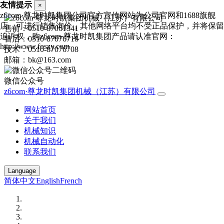
友情提示
×
z6com·尊龙时凯集团公司官方宣传网站为公司官网和1688旗舰
店，可进行销售询价，其他网络平台均不受正品保护，并将保留
售前：0510-87061341
追诉权，购z6com·尊龙时凯集团产品请认准官网：
售后：0510-87076718
http://www.foszy.com
技术：0510-87076708
邮箱：bk@163.com
微信公众号
z6com·尊龙时凯集团机械（江苏）有限公司
网站首页
关于我们
机械知识
机械自动化
联系我们
Language
简体中文
English
French