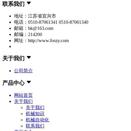
联系我们
地址：江苏省宜兴市
电话：0510-87061341 0510-87061340
邮箱：bk@163.com
邮编：214200
网址：http://www.foszy.com
关于我们
公司简介
产品中心
网站首页
关于我们
关于我们
机械知识
机械自动化
联系我们