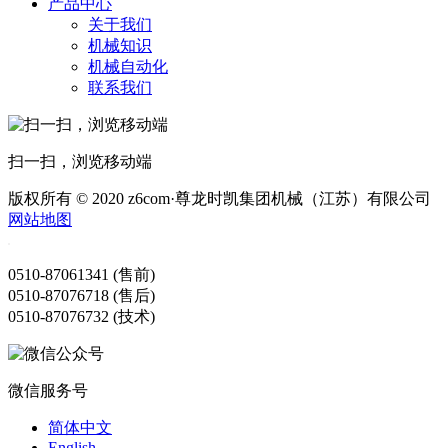
产品中心
关于我们
机械知识
机械自动化
联系我们
扫一扫，浏览移动端
版权所有 © 2020 z6com·尊龙时凯集团机械（江苏）有限公司
网站地图
0510-87061341 (售前)
0510-87076718 (售后)
0510-87076732 (技术)
微信服务号
简体中文
English